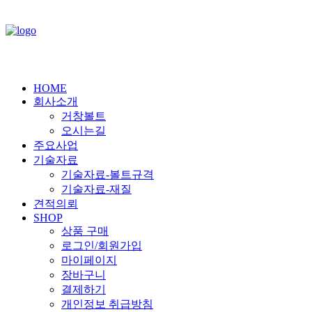
HOME
회사소개
거창볼트
오시는길
주요사업
기술자료
기술자료-볼트규격
기술자료-재질
견적의뢰
SHOP
상품 구매
로그인/회원가입
마이페이지
장바구니
결제하기
개인정보 취급방침