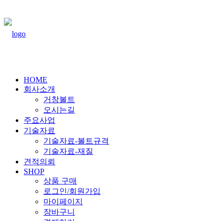
HOME
회사소개
거창볼트
오시는길
주요사업
기술자료
기술자료-볼트규격
기술자료-재질
견적의뢰
SHOP
상품 구매
로그인/회원가입
마이페이지
장바구니