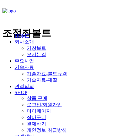
조절좌볼트
HOME
회사소개
거창볼트
오시는길
주요사업
기술자료
기술자료-볼트규격
기술자료-재질
견적의뢰
SHOP
상품 구매
로그인/회원가입
마이페이지
장바구니
결제하기
개인정보 취급방침