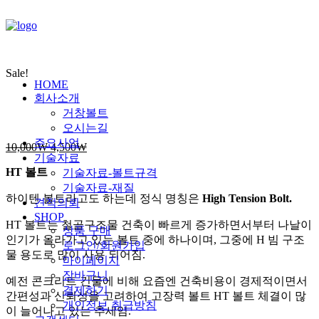
Sale!
HOME
회사소개
거창볼트
오시는길
주요사업
10,000
₩
4,500
₩
기술자료
HT 볼트
기술자료-볼트규격
기술자료-재질
하이텐 볼트라고도 하는데 정식 명칭은
High Tension Bolt.
견적의뢰
SHOP
HT 볼트는
철골구조물 건축이 빠르게 증가하면서부터
나날이
상품 구매
인기가 올라가고 있는 볼트 중에 하나이며,
그중에 H 빔 구조
로그인/회원가입
물 용도로 많이 사용 되어짐.
마이페이지
장바구니
예전 콘크리트 건물에 비해
요즘엔 건축비용이 경제적이면서
결제하기
간편성과 신뢰성을 고려하여
고장력 볼트
HT 볼트
체결이 많
개인정보 취급방침
이 늘어나고 있는 추세임.