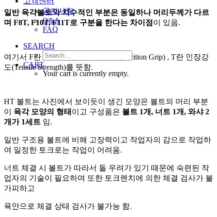
고객센터
공지사항
일반 육각볼트와 치수적인 부분은 동일하나
머리두께가 다르
Q&A
며
F8T, F10T, F11T로 구분을 한다는 차이점
이 있음.
FAQ
SEARCH
​여기서 F란 물건을 잡는 마찰 그립(Fricition Grip) ,
T란 인장강
CART
도(Tensile Strength)를 뜻함.
Your cart is currently empty.
HT 볼트
는
사진에서 보이듯이
생긴 모양은 볼트의 머리 부분
이
육각 모양의 형태
이고
구성품은
볼트 1개, 너트 1개, 와샤 2
개가 1세트
임.
일반 구조용 볼트에 비해 고장력이고
작업자의 감으로 작업하
여 일정한 토크로는 작업이 어려움.
너트 체결 시 볼트가 따라서 돌 우려가 있기 때문에
숙련된 작
업자의 기술이 필요하며
또한 토크렌치에 의한 체결 검사가 불
가피하고
육안으로 체결 상태 검사가 불가능 함.