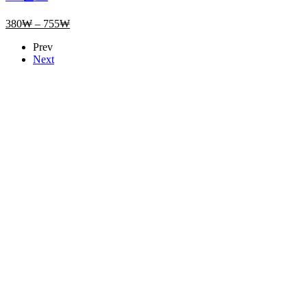
380
₩
–
755
₩
Prev
Next