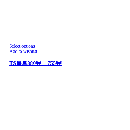
Select options
Add to wishlist
TS볼트
380
₩
–
755
₩