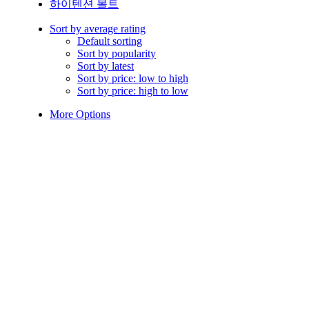
하이텐션 볼트
Sort by average rating
Default sorting
Sort by popularity
Sort by latest
Sort by price: low to high
Sort by price: high to low
More Options