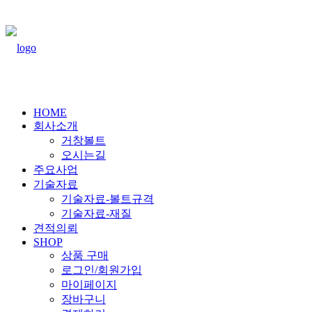
HOME
회사소개
거창볼트
오시는길
주요사업
기술자료
기술자료-볼트규격
기술자료-재질
견적의뢰
SHOP
상품 구매
로그인/회원가입
마이페이지
장바구니